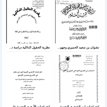
نشوان بن سعيد الحميري وجهوده اللغوية في شمس العلوم
نظرية الحقول الدلالية دراسة تطبيقية في المخصص لإبن سيده
اعتراضات ابن الشجري النحوية على النحويين في الامالي عرض ودراسة
اعتراضات الأزهري النحوية على ابن هشام في التصريح بمضمون التوضيح