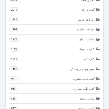
كتب تاريخ
2014
روايات عربية
1944
روايات عالمية
1797
مقارنة أديان
1729
كتب متنوعة
1597
كتب أدب
1217
سير وتراجم ومذكرات
1157
كتب تنمية بشرية
984
كتب طب بيطرى
983
دواوين شعر
858
كتب سياسية
847