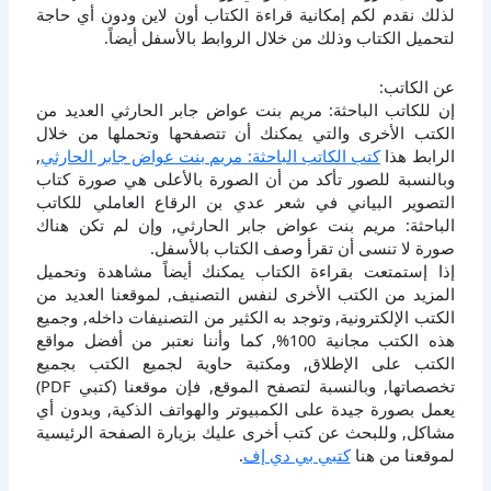
لذلك نقدم لكم إمكانية قراءة الكتاب أون لاين ودون أي حاجة
لتحميل الكتاب وذلك من خلال الروابط بالأسفل أيضاً.
عن الكاتب:
إن للكاتب الباحثة: مريم بنت عواض جابر الحارثي العديد من
الكتب الأخرى والتي يمكنك أن تتصفحها وتحملها من خلال
الرابط هذا
كتب الكاتب الباحثة: مريم بنت عواض جابر الحارثي
,
وبالنسبة للصور تأكد من أن الصورة بالأعلى هي صورة كتاب
التصوير البياني في شعر عدي بن الرقاع العاملي للكاتب
الباحثة: مريم بنت عواض جابر الحارثي, وإن لم تكن هناك
صورة لا تنسى أن تقرأ وصف الكتاب بالأسفل.
إذا إستمتعت بقراءة الكتاب يمكنك أيضاً مشاهدة وتحميل
المزيد من الكتب الأخرى لنفس التصنيف, لموقعنا العديد من
الكتب الإلكترونية, وتوجد به الكثير من التصنيفات داخله, وجميع
هذه الكتب مجانية 100%, كما وأننا نعتبر من أفضل مواقع
الكتب على الإطلاق, ومكتبة حاوية لجميع الكتب بجميع
تخصصاتها, وبالنسبة لتصفح الموقع, فإن موقعنا (كتبي PDF)
يعمل بصورة جيدة على الكمبيوتر والهواتف الذكية, وبدون أي
مشاكل, وللبحث عن كتب أخرى عليك بزيارة الصفحة الرئيسية
لموقعنا من هنا
كتبي بي دي إف
.