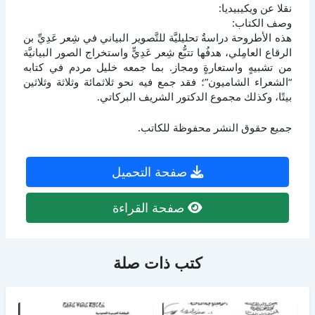
نقلا عن ويكيبيديا:
وصف الكتاب:
هذه الأطروحة دراسةٌ تحليليَّة للتَّصوير البياني في شِعر عَدِيِّ بن
الرقاع العامِلي، هدفُها تتبُّع شِعر عَدِيٍّ واستخراج الصور البيانيَّة
من تشبيهٍ واستعارةٍ ومجاز. بما جمعه خليل مردم في كتابه
“الشعراء الشاميون”؛ فقد جمع فيه نحو ثلاثمائة وثلاثة وثلاثين
بيتًا، وكذلك مجموع الدكتور الشريف البركاتي.
جميع حقوق النشر محفوظة للكاتب.
صفحة التحميل
صفحة القراءة
كتب ذات صلة