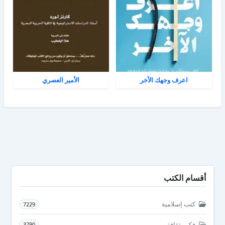
اعرف وجهك الأخر
الأمير العصري
أقسام الكتب
كتب إسلامية
7229
فكر وثقافة
3790