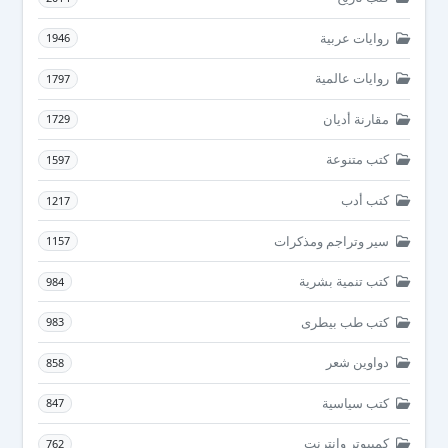
روايات عربية
1946
روايات عالمية
1797
مقارنة أديان
1729
كتب متنوعة
1597
كتب أدب
1217
سير وتراجم ومذكرات
1157
كتب تنمية بشرية
984
كتب طب بيطرى
983
دواوين شعر
858
كتب سياسية
847
كمبيوتر وانترنت
762