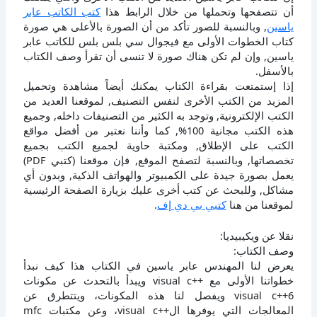
أن تتصفحها وتحملها من خلال الرابط هذا
كتب الكاتب عابر
ياسين
, وبالنسبة للصور تأكد من أن الصورة بالأعلى هي صورة
كتاب الخطوات الأولى مع فيجوال سي بلس بلس للكاتب عابر
ياسين, وإن لم تكن هناك صورة لا تنسى أن تقرأ وصف الكتاب
بالأسفل.
إذا إستمتعت بقراءة الكتاب يمكنك أيضاً مشاهدة وتحميل
المزيد من الكتب الأخرى لنفس التصنيف, لموقعنا العديد من
الكتب الإلكترونية, وتوجد به الكثير من التصنيفات داخله, وجميع
هذه الكتب مجانية 100%, كما وأننا نعتبر من أفضل مواقع
الكتب على الإطلاق, ومكتبة حاوية لجميع الكتب بجميع
تخصصاتها, وبالنسبة لتصفح الموقع, فإن موقعنا (كتبي PDF)
يعمل بصورة جيدة على الكمبيوتر والهواتف الذكية, وبدون أي
مشاكل, وللبحث عن كتب أخرى عليك بزيارة الصفحة الرئيسية
لموقعنا من هنا
كتبي بي دي إف
.
نقلا عن ويكيبيديا:
وصف الكتاب:
يعرض لنا المهندس عابر ياسين في الكتاب هذا كيف نبدأ
خطواتنا الأولى مع ++visual c ويبدأ بالتحدث عن مكونات
6++visual c ويفصل لنا هذه المكونات، ويتتطرق عن
المعالجات التي يوفرها ال++visual c، وعن مكتبات mfc