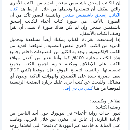
إن للكاتب إسحق باشيفيس سنجر العديد من الكتب الأخرى
والتي يمكنك أن تتصفحها وتحملها من خلال الرابط هذا
كتب
الكاتب إسحق باشيفيس سنجر
, وبالنسبة للصور تأكد من أن
الصورة بالأعلى هي صورة كتاب أعداء للكاتب إسحق
باشيفيس سنجر, وإن لم تكن هناك صورة لا تنسى أن تقرأ
وصف الكتاب بالأسفل.
إذا إستمتعت بقراءة الكتاب يمكنك أيضاً مشاهدة وتحميل
المزيد من الكتب الأخرى لنفس التصنيف, لموقعنا العديد من
الكتب الإلكترونية, وتوجد به الكثير من التصنيفات داخله, وجميع
هذه الكتب مجانية 100%, كما وأننا نعتبر من أفضل مواقع
الكتب على الإطلاق, ومكتبة حاوية لجميع الكتب بجميع
تخصصاتها, وبالنسبة لتصفح الموقع, فإن موقعنا (كتبي PDF)
يعمل بصورة جيدة على الكمبيوتر والهواتف الذكية, وبدون أي
مشاكل, وللبحث عن كتب أخرى عليك بزيارة الصفحة الرئيسية
لموقعنا من هنا
كتبي بي دي إف
.
نقلا عن ويكيبيديا:
وصف الكتاب:
تدور أحداث رواية “أعداء” في نيويورك حول أحد الناجين من
الإبادة النازية، إذ عاش في مخزن تبن خلال الحرب، وقامت
على العناية به خادمته غير اليهودية “يادفيجا” التي اتخذها زوجه