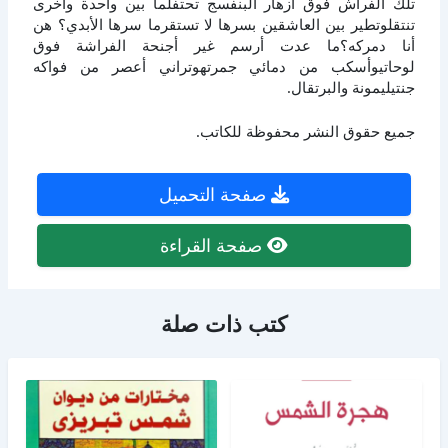
تلك الفراش فوق أزهار البنفسج تحتفلما بين واحدة وأخرى
تنتقلوتطير بين العاشقين بسرها لا تستقرما سرها الأبدي؟ هن
أنا دمركه؟ما عدت أرسم غير أجنحة الفراشة فوق
لوحاتيوأسكب من دمائي جمرتهوتراني أعصر من فواكه
جنتيليمونة والبرتقال.
جميع حقوق النشر محفوظة للكاتب.
صفحة التحميل
صفحة القراءة
كتب ذات صلة