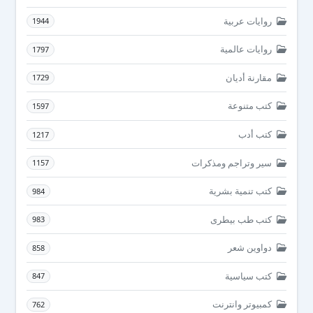
روايات عربية
1944
روايات عالمية
1797
مقارنة أديان
1729
كتب متنوعة
1597
كتب أدب
1217
سير وتراجم ومذكرات
1157
كتب تنمية بشرية
984
كتب طب بيطرى
983
دواوين شعر
858
كتب سياسية
847
كمبيوتر وانترنت
762