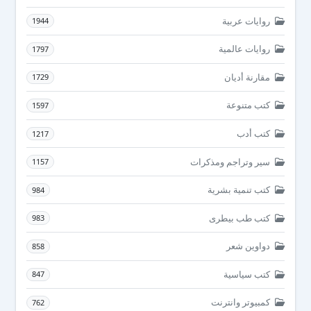
روايات عربية
1944
روايات عالمية
1797
مقارنة أديان
1729
كتب متنوعة
1597
كتب أدب
1217
سير وتراجم ومذكرات
1157
كتب تنمية بشرية
984
كتب طب بيطرى
983
دواوين شعر
858
كتب سياسية
847
كمبيوتر وانترنت
762