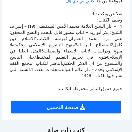
لموقعنا من هنا
كتبي بي دي إف
.
نقلا عن ويكيبيديا:
وصف الكتاب:
11 – آثار الشيخ العلامة محمد الأمين الشنقيطي (19) – إشراف
الشيخ: بكر أبو زيد – كتاب مصور قابل للبحث والنسخ.المحقق:
علي بن محمد العمران.فهرسة الكتاب1الإسلام دين
كامل2المصالح المرسلة3منهج التشريع الإسلامي وحكمته4
منهج ودراسات لآيات الأسماء والصفات5المثل العليا في
الإسلام6فتوى في تحريم التعليم المختلط7بيان الناسخ
والمنسوخ من آي الذكر الحكيم.الناشر للكتاب: مجمع الفقه
الإسلامي بجدة – دار عالم الفوائد.مجلدات بعدد: 1.السنة التي
نشر فيها الكتاب: 1426.
جميع حقوق النشر محفوظة للكاتب.
صفحة التحميل
كتب ذات صلة