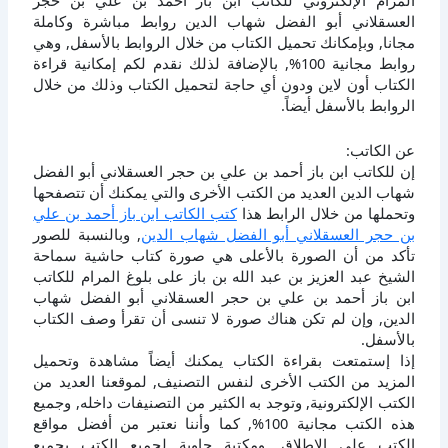
المرام الإلكتروني للكاتب ابن باز أحمد بن علي بن حجر
العسقلاني أبو الفضل شهاب الدين روابط مباشرة وكاملة
مجانا, وبإمكانك تحميل الكتاب من خلال الروابط بالأسفل, وهي
روابط مجانية 100%, بالإضافة لذلك نقدم لكم إمكانية قراءة
الكتاب أون لاين ودون أي حاجة لتحميل الكتاب وذلك من خلال
الروابط بالأسفل أيضاً.
عن الكاتب:
إن للكاتب ابن باز أحمد بن علي بن حجر العسقلاني أبو الفضل
شهاب الدين العديد من الكتب الأخرى والتي يمكنك أن تتصفحها
وتحملها من خلال الرابط هذا
كتب الكاتب ابن باز أحمد بن علي
بن حجر العسقلاني أبو الفضل شهاب الدين
, وبالنسبة للصور
تأكد من أن الصورة بالأعلى هي صورة كتاب حاشية سماحة
الشيخ عبد العزيز بن عبد الله بن باز على بلوغ المرام للكاتب
ابن باز أحمد بن علي بن حجر العسقلاني أبو الفضل شهاب
الدين, وإن لم تكن هناك صورة لا تنسى أن تقرأ وصف الكتاب
بالأسفل.
إذا إستمتعت بقراءة الكتاب يمكنك أيضاً مشاهدة وتحميل
المزيد من الكتب الأخرى لنفس التصنيف, لموقعنا العديد من
الكتب الإلكترونية, وتوجد به الكثير من التصنيفات داخله, وجميع
هذه الكتب مجانية 100%, كما وأننا نعتبر من أفضل مواقع
الكتب على الإطلاق, ومكتبة حاوية لجميع الكتب بجميع