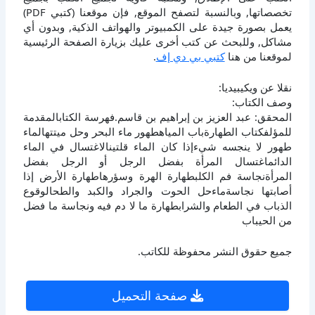
تخصصاتها, وبالنسبة لتصفح الموقع, فإن موقعنا (كتبي PDF)
يعمل بصورة جيدة على الكمبيوتر والهواتف الذكية, وبدون أي
مشاكل, وللبحث عن كتب أخرى عليك بزيارة الصفحة الرئيسية
لموقعنا من هنا
كتبي بي دي إف
.
نقلا عن ويكيبيديا:
وصف الكتاب:
المحقق: عبد العزيز بن إبراهيم بن قاسم.فهرسة الكتابالمقدمة
للمؤلفكتاب الطهارةباب المياهطهور ماء البحر وحل ميتتهالماء
طهور لا ينجسه شيءإذا كان الماء قلتينالاغتسال في الماء
الدائماغتسال المرأة بفضل الرجل أو الرجل بفضل
المرأةنجاسة فم الكلبطهارة الهرة وسؤرهاطهارة الأرض إذا
أصابتها نجاسةماءحل الحوت والجراد والكبد والطحالوقوع
الذباب في الطعام والشرابطهارة ما لا دم فيه ونجاسة ما فضل
من الحيباب
جميع حقوق النشر محفوظة للكاتب.
صفحة التحميل