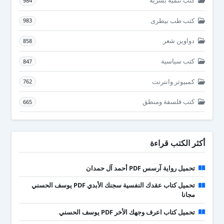
كتب تنمية بشرية
984
كتب طب بيطرى
983
دواوين شعر
858
كتب سياسية
847
كمبيوتر وانترنت
762
كتب فلسفة ومنطق
665
أكثر الكتب قراءة
تحميل رواية آرسس PDF أحمد آل حمدان
تحميل كتاب عقدك النفسية سجنك الأبدي PDF يوسف الحسني
مجانا
تحميل كتاب اعرف وجهك الأخر PDF يوسف الحسني