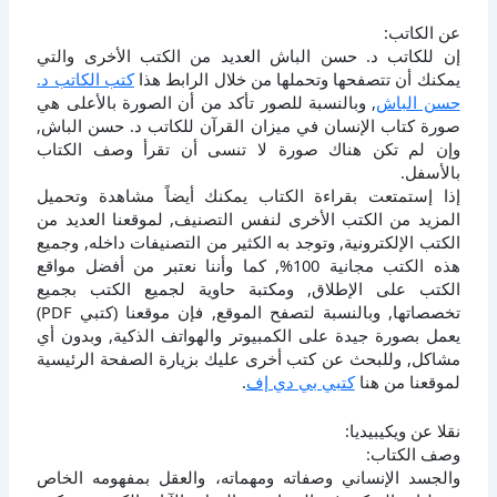
عن الكاتب:
إن للكاتب د. حسن الباش العديد من الكتب الأخرى والتي
يمكنك أن تتصفحها وتحملها من خلال الرابط هذا
كتب الكاتب د.
حسن الباش
, وبالنسبة للصور تأكد من أن الصورة بالأعلى هي
صورة كتاب الإنسان في ميزان القرآن للكاتب د. حسن الباش,
وإن لم تكن هناك صورة لا تنسى أن تقرأ وصف الكتاب
بالأسفل.
إذا إستمتعت بقراءة الكتاب يمكنك أيضاً مشاهدة وتحميل
المزيد من الكتب الأخرى لنفس التصنيف, لموقعنا العديد من
الكتب الإلكترونية, وتوجد به الكثير من التصنيفات داخله, وجميع
هذه الكتب مجانية 100%, كما وأننا نعتبر من أفضل مواقع
الكتب على الإطلاق, ومكتبة حاوية لجميع الكتب بجميع
تخصصاتها, وبالنسبة لتصفح الموقع, فإن موقعنا (كتبي PDF)
يعمل بصورة جيدة على الكمبيوتر والهواتف الذكية, وبدون أي
مشاكل, وللبحث عن كتب أخرى عليك بزيارة الصفحة الرئيسية
لموقعنا من هنا
كتبي بي دي إف
.
نقلا عن ويكيبيديا:
وصف الكتاب:
والجسد الإنساني وصفاته ومهماته، والعقل بمفهومه الخاص