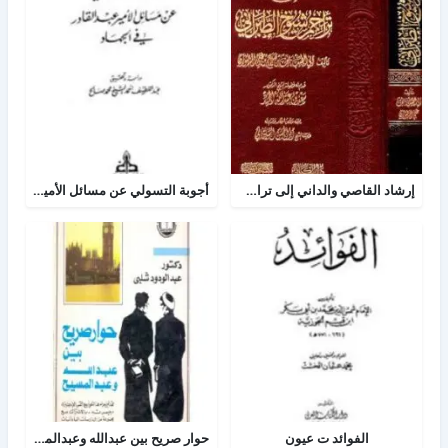
إرشاد القاصي والداني إلى تراجم شيوخ الطبراني
أجوبة التسولي عن مسائل الأمير عبد القادر في الجهاد
الفوائد ت عيون
حوار صريح بين عبدالله وعبدالمسيح