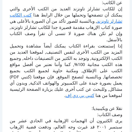
عن الكاتب:
إن للكاتب تشارلز تاونزند العديد من الكتب الأخرى والتي
يمكنك أن تتصفحها وتحملها من خلال الرابط هذا
كتب الكاتب
تشارلز تاونزند
, وبالنسبة للصور تأكد من أن الصورة بالأعلى هي
صورة كتاب الإرهاب مقدمة قصيرة جدا للكاتب تشارلز تاونزند,
وإن لم تكن هناك صورة لا تنسى أن تقرأ وصف الكتاب
بالأسفل.
إذا إستمتعت بقراءة الكتاب يمكنك أيضاً مشاهدة وتحميل
المزيد من الكتب الأخرى لنفس التصنيف, لموقعنا العديد من
الكتب الإلكترونية, وتوجد به الكثير من التصنيفات داخله, وجميع
هذه الكتب مجانية 100%, كما وأننا نعتبر من أفضل مواقع
الكتب على الإطلاق, ومكتبة حاوية لجميع الكتب بجميع
تخصصاتها, وبالنسبة لتصفح الموقع, فإن موقعنا (كتبي PDF)
يعمل بصورة جيدة على الكمبيوتر والهواتف الذكية, وبدون أي
مشاكل, وللبحث عن كتب أخرى عليك بزيارة الصفحة الرئيسية
لموقعنا من هنا
كتبي بي دي إف
.
نقلا عن ويكيبيديا:
وصف الكتاب:
يرى الكثيرون أن الهجمات الإرهابية في الحادي عشر من
سبتمبر ٢٠٠١ قد غيرت وجه العالم، ودفعت قضية الإرهاب