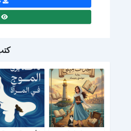
ص
ص
كتب