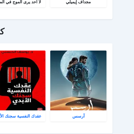
مجداف إيميلي
لا أحد يرى الموج في الم
ك
آرسس
عقدك النفسية سجنك الأ