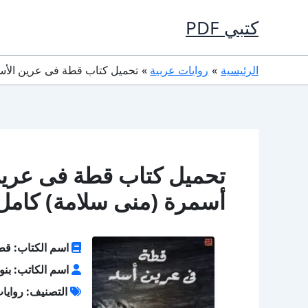
خطي
كتبي PDF
لى
لمحتوى
الرئيسية
روايات عربية
تحميل كتاب قطة فى عرين الأسد PDF تأليف بنوتة أسمرة (منى سلامة) كامل 
أسمرة (منى سلامة) كامل 
اسم الكتاب: قط
اسم الكاتب: بنو
التصنيف: روايا