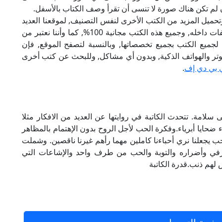
ن لم تكن هناك صورة لا تنسى أن تقرأ وصف الكتاب بالأسفل.
تحميل المزيد من الكتب الأخرى لنفس التصنيف, لموقعنا العديد
من الكتب الإلكترونية, وتوجد به الكثير من التصنيفات داخله, وجميع هذه الكتب مجانية 100%, كما وأننا نعتبر من
لجميع الكتب بجميع تخصصاتها, وبالنسبة لتصفح الموقع, فإن
 على الكمبيوتر والهواتف الذكية, وبدون أي مشاكل, وللبحث عن كتب أخرى
 بي دي إف
.
 pdf تأليف الكاتبة منى سلامة. تتحدث الكاتبة في روايتها عن العديد من الافكار مثلا
 ضحايا أبرياء.وفكرة الحب لأجل الروح بدون الإهتمام بالمظاهر
حب يجعلنا نري أحباءنا كاملين مهما رأهم غيرنا ناقصين. وشملت
لعرفي وأضراره والتوبة والحب من طرف واحد والإشاعات التي
 لهم ذنب.قدرة الكاتبة