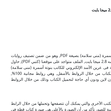
تحميل كتاب قطة فى عرين الأسد للكاتب بنوتة أسمرة (منى سلامة) بصيغة PDF, وهو من ضمن تصنيف روايات
عربية, نوع الملف عند التحميل سيكون pdf, وحجمه 2.8 ميجا بايت, الملف متواجد على موقعنا (كتبي PDF), حاول
كتبي PDF), إن لكتاب قطة فى عرين الأسد الإلكتروني للكاتب بنوتة أسمرة (منى سلامة)
روابط مباشرة وكاملة مجانا, وبإمكانك تحميل الكتاب من خلال الروابط بالأسفل, وهي روابط مجانية 100%,
أون لاين ودون أي حاجة لتحميل الكتاب وذلك من خلال الروابط
لكتب الأخرى والتي يمكنك أن تتصفحها وتحملها من خلال الرابط
سبة للصور تأكد من أن الصورة بالأعلى هي صورة كتاب قطة فى