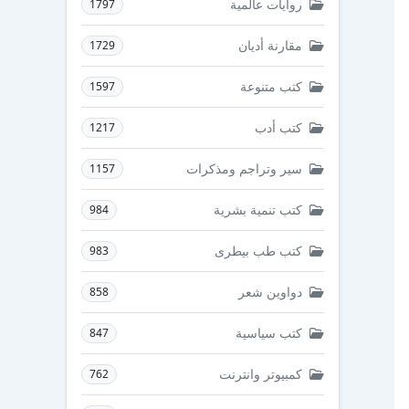
روايات عالمية
1797
مقارنة أديان
1729
كتب متنوعة
1597
كتب أدب
1217
سير وتراجم ومذكرات
1157
كتب تنمية بشرية
984
كتب طب بيطرى
983
دواوين شعر
858
كتب سياسية
847
كمبيوتر وانترنت
762