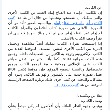
عن الكاتب:
إن للكاتب أ.د.إمام عبد الفتاح إمام العديد من الكتب الأخرى
والتي يمكنك أن تتصفحها وتحملها من خلال الرابط هذا
كتب
الكاتب أ.د.إمام عبد الفتاح إمام
, وبالنسبة للصور تأكد من أن
الصورة بالأعلى هي صورة كتاب أفلاطون والمرأة للكاتب
أ.د.إمام عبد الفتاح إمام, وإن لم تكن هناك صورة لا تنسى أن
تقرأ وصف الكتاب بالأسفل.
إذا إستمتعت بقراءة الكتاب يمكنك أيضاً مشاهدة وتحميل
المزيد من الكتب الأخرى لنفس التصنيف, لموقعنا العديد من
الكتب الإلكترونية, وتوجد به الكثير من التصنيفات داخله, وجميع
هذه الكتب مجانية 100%, كما وأننا نعتبر من أفضل مواقع
الكتب على الإطلاق, ومكتبة حاوية لجميع الكتب بجميع
تخصصاتها, وبالنسبة لتصفح الموقع, فإن موقعنا (كتبي PDF)
يعمل بصورة جيدة على الكمبيوتر والهواتف الذكية, وبدون أي
مشاكل, وللبحث عن كتب أخرى عليك بزيارة الصفحة الرئيسية
لموقعنا من هنا
كتبي بي دي إف
.
نقلا عن ويكيبيديا:
وصف الكتاب:
ويتبنى وجهة النظر القائلة بأن أفلاطون لم يكن مهتماً بشأن