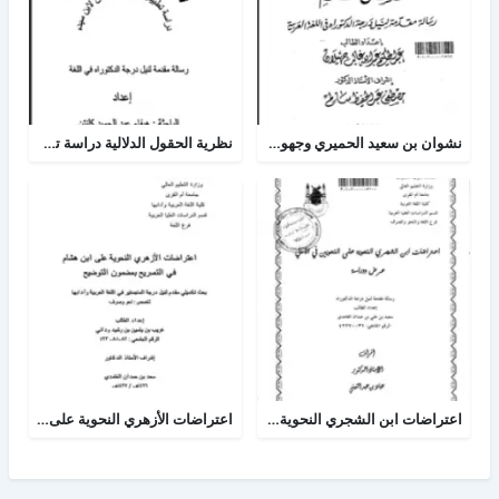
نشوان بن سعيد الحميري وجهوده اللغوية في شمس العلوم
نظرية الحقول الدلالية دراسة تطبيقية في المخصص لإبن سيده
اعتراضات ابن الشجري النحوية على النحويين في الامالي عرض ودراسة
اعتراضات الأزهري النحوية على ابن هشام في التصريح بمضمون التوضيح