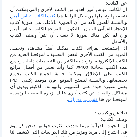
عن الكاتب:
إن للكاتب عباس أمير العديد من الكتب الأخرى والتي يمكنك أن
تتصفحها وتحملها من خلال الرابط هذا
كتب الكاتب عباس أمير
,
وبالنسبة للصور تأكد من أن الصورة بالأعلى هي صورة كتاب
الإعجاز القرآني التبيان – التكون – القراءة للكاتب عباس أمير,
وإن لم تكن هناك صورة لا تنسى أن تقرأ وصف الكتاب
بالأسفل.
إذا إستمتعت بقراءة الكتاب يمكنك أيضاً مشاهدة وتحميل
المزيد من الكتب الأخرى لنفس التصنيف, لموقعنا العديد من
الكتب الإلكترونية, وتوجد به الكثير من التصنيفات داخله, وجميع
هذه الكتب مجانية 100%, كما وأننا نعتبر من أفضل مواقع
الكتب على الإطلاق, ومكتبة حاوية لجميع الكتب بجميع
تخصصاتها, وبالنسبة لتصفح الموقع, فإن موقعنا (كتبي PDF)
يعمل بصورة جيدة على الكمبيوتر والهواتف الذكية, وبدون أي
مشاكل, وللبحث عن كتب أخرى عليك بزيارة الصفحة الرئيسية
لموقعنا من هنا
كتبي بي دي إف
.
نقلا عن ويكيبيديا:
وصف الكتاب:
إن البحوث القرآنية مهما تعددت وكثرت جوانبها فنحن كل يوم
فى احتياج إلى مزيد ومزيد من تلك الدراسات التي تكشف لنا