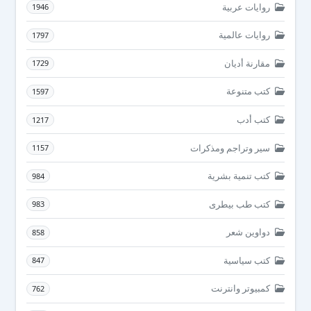
روايات عربية
1946
روايات عالمية
1797
مقارنة أديان
1729
كتب متنوعة
1597
كتب أدب
1217
سير وتراجم ومذكرات
1157
كتب تنمية بشرية
984
كتب طب بيطرى
983
دواوين شعر
858
كتب سياسية
847
كمبيوتر وانترنت
762