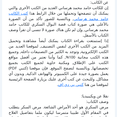
عن الكاتب:
إن للكاتب حامد محمد هرساني العديد من الكتب الأخرى والتي
يمكنك أن تتصفحها وتحملها من خلال الرابط هذا
كتب الكاتب
حامد محمد هرساني
, وبالنسبة للصور تأكد من أن الصورة
بالأعلى هي صورة كتاب قصة البوال السكري للكاتب حامد
محمد هرساني, وإن لم تكن هناك صورة لا تنسى أن تقرأ وصف
الكتاب بالأسفل.
إذا إستمتعت بقراءة الكتاب يمكنك أيضاً مشاهدة وتحميل
المزيد من الكتب الأخرى لنفس التصنيف, لموقعنا العديد من
الكتب الإلكترونية, وتوجد به الكثير من التصنيفات داخله, وجميع
هذه الكتب مجانية 100%, كما وأننا نعتبر من أفضل مواقع
الكتب على الإطلاق, ومكتبة حاوية لجميع الكتب بجميع
تخصصاتها, وبالنسبة لتصفح الموقع, فإن موقعنا (كتبي PDF)
يعمل بصورة جيدة على الكمبيوتر والهواتف الذكية, وبدون أي
مشاكل, وللبحث عن كتب أخرى عليك بزيارة الصفحة الرئيسية
لموقعنا من هنا
كتبي بي دي إف
.
نقلا عن ويكيبيديا:
وصف الكتاب:
مرض السكري هو أحد الأمراض الشائعة. مرض السكر يتطلب
في المقام الأول طبيبا متمرسا ليكون ملما بتفاصيل العلاج