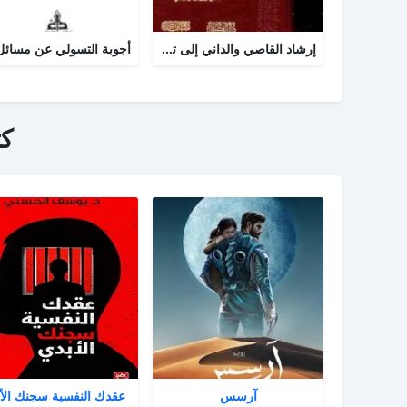
إرشاد القاصي والداني إلى تراجم شيوخ الطبراني
ك
آرسس
عقدك النفسية سجنك الأ