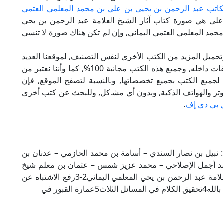
كاتب عبد الرحمن بن يحيى بن علي بن محمد المعلمي العتمي
لأعلى هي صورة كتاب آثار الشيخ العلامة عبد الرحمن بن يحي
حمد المعلمي العتمي اليماني, وإن لم تكن هناك صورة لا تنسى
تحميل المزيد من الكتب الأخرى لنفس التصنيف, لموقعنا العديد
من الكتب الإلكترونية, وتوجد به الكثير من التصنيفات داخله, وجميع هذه الكتب مجانية 100%, كما وأننا نعتبر من
لجميع الكتب بجميع تخصصاتها, وبالنسبة لتصفح الموقع, فإن
 على الكمبيوتر والهواتف الذكية, وبدون أي مشاكل, وللبحث عن كتب أخرى
 بي دي إف
.
 نبيل بن نصار السندي – أسامة بن محمد الحازمي – عدنان بن
مد أجمل الإصلاحي – محمد عزيز شمس – عثمان بن معلم شيخ
محمود.فهرسة الكتاب1المدخل إلى آثار الشيخ العلامة عبد الرحمن بن يحي المعلمي اليماني2-3رفع الاشتباه عن
القبور في