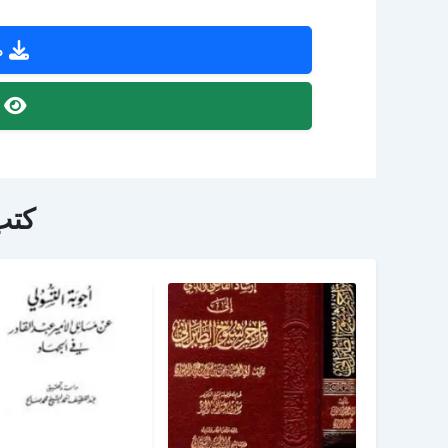
ص
ص
كتب