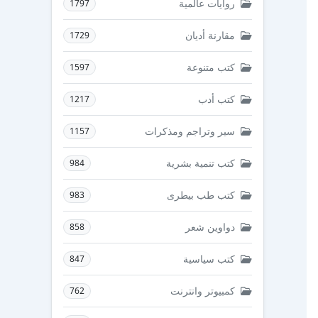
روايات عالمية
1797
مقارنة أديان
1729
كتب متنوعة
1597
كتب أدب
1217
سير وتراجم ومذكرات
1157
كتب تنمية بشرية
984
كتب طب بيطرى
983
دواوين شعر
858
كتب سياسية
847
كمبيوتر وانترنت
762