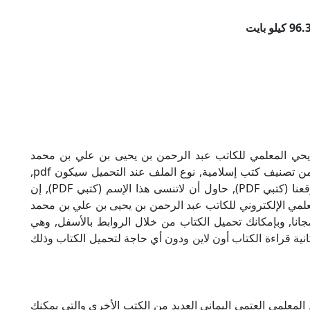
 يحي المعلمي للكاتب عبد الرحمن بن يحيى بن علي بن محمد
المعلمي العتمي اليماني بصيغة PDF, وهو من ضمن تصنيف كتب إسلامية, نوع الملف عند التحميل سيكون pdf,
وحجمه 96.33 كيلو بايت, الملف متواجد على موقعنا (كتبي PDF), حاول أن لاتنسى هذا الإسم (كتبي PDF), إن
معلمي الإلكتروني للكاتب عبد الرحمن بن يحيى بن علي بن محمد
جانا, وبإمكانك تحميل الكتاب من خلال الروابط بالأسفل, وهي
دم لكم إمكانية قراءة الكتاب أون لاين ودون أي حاجة لتحميل الكتاب وذلك
لمعلمي العتمي اليماني العديد من الكتب الأخرى والتي يمكنك