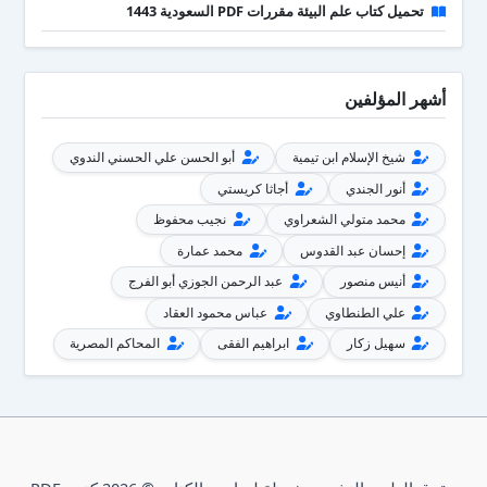
تحميل كتاب علم البيئة مقررات PDF السعودية 1443
أشهر المؤلفين
شيخ الإسلام ابن تيمية
أبو الحسن علي الحسني الندوي
أنور الجندي
أجاثا كريستي
محمد متولي الشعراوي
نجيب محفوظ
إحسان عبد القدوس
محمد عمارة
أنيس منصور
عبد الرحمن الجوزي أبو الفرج
علي الطنطاوي
عباس محمود العقاد
سهيل زكار
ابراهيم الفقى
المحاكم المصرية