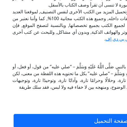
صورة لا تنسى أن تقرأ وصف الكتاب بالأسفل.
تحميل المزيد من الكتب الأخرى لنفس التصنيف, لموقعنا العديد
من الكتب الإلكترونية, وتوجد به الكثير من التصنيفات داخله, وجميع هذه الكتب مجانية 100%, كما وأننا نعتبر من
لجميع الكتب بجميع تخصصاتها, وبالنسبة لتصفح الموقع, فإن
 على الكمبيوتر والهواتف الذكية, وبدون أي مشاكل, وللبحث عن كتب أخرى
 بي دي إف
.
 صَلَّى اللَّهُ عَلَيْهِ وَسَلَّمَ – “صلي عليه” من قول، أو فعل، أو
يْهِ وَسَلَّمَ – “صلي عليه” بكل ما تحتويه هذه اللفظة من معنى، لكن
وحلالًا وحرامًا تارة، وآدابًا تارة، وتوحيدًا تارة، وتوجيهات
لوضوح، ومنهجه بين لا خفاء فيه ولا لبس، فقد سلك طريقة
فحة التحميل