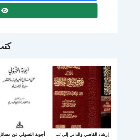
ص
كتب
إرشاد القاصي والداني إلى تراجم شيوخ الطبراني