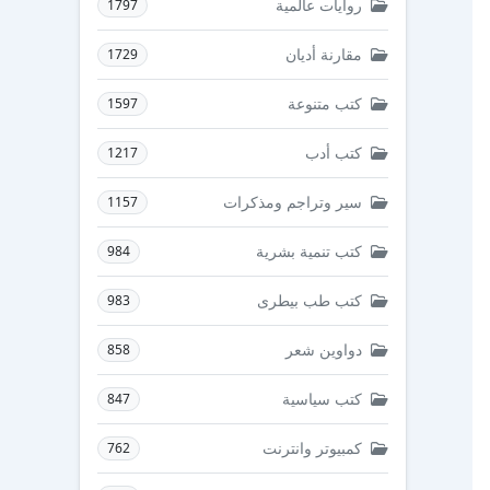
روايات عالمية
1797
مقارنة أديان
1729
كتب متنوعة
1597
كتب أدب
1217
سير وتراجم ومذكرات
1157
كتب تنمية بشرية
984
كتب طب بيطرى
983
دواوين شعر
858
كتب سياسية
847
كمبيوتر وانترنت
762