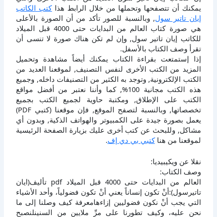
يمكنك أن تتصفحها وتحملها من خلال الرابط هذا
كتب الكاتب
إيان تاتير سول
, وبالنسبة للصور تأكد من أن الصورة بالأعلى
هي صورة كتاب العالم من البدايات حتى 4000 قبل الميلاد
للكاتب إيان تاتير سول, وإن لم تكن هناك صورة لا تنسى أن
تقرأ وصف الكتاب بالأسفل.
إذا إستمتعت بقراءة الكتاب يمكنك أيضاً مشاهدة وتحميل
المزيد من الكتب الأخرى لنفس التصنيف, لموقعنا العديد من
الكتب الإلكترونية, وتوجد به الكثير من التصنيفات داخله, وجميع
هذه الكتب مجانية 100%, كما وأننا نعتبر من أفضل مواقع
الكتب على الإطلاق, ومكتبة حاوية لجميع الكتب بجميع
تخصصاتها, وبالنسبة لتصفح الموقع, فإن موقعنا (كتبي PDF)
يعمل بصورة جيدة على الكمبيوتر والهواتف الذكية, وبدون أي
مشاكل, وللبحث عن كتب أخرى عليك بزيارة الصفحة الرئيسية
لموقعنا من هنا
كتبي بي دي إف
.
نقلا عن ويكيبيديا:
وصف الكتاب:
العالم من البدايات حتى 4000 قبل الميلاد pdf تأليف(ايان
تاتيرسول):أنْ تكون إنساناً يعني أنْ تكون فضولياً، وأحد الأشياء
التي يجب أنْ نكون فضوليين إزاءهامعرفة كيف وصلنا إلى ما
نحن عليه، وكيف تطورنا على مرِّ ملايين من السنينلنصبح