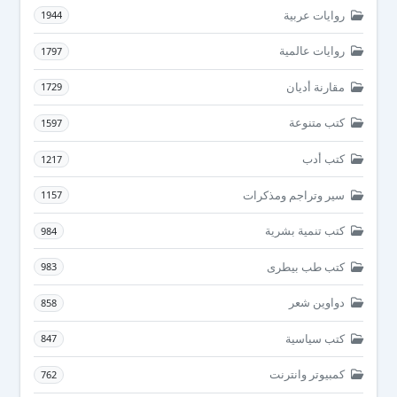
روايات عربية
1944
روايات عالمية
1797
مقارنة أديان
1729
كتب متنوعة
1597
كتب أدب
1217
سير وتراجم ومذكرات
1157
كتب تنمية بشرية
984
كتب طب بيطرى
983
دواوين شعر
858
كتب سياسية
847
كمبيوتر وانترنت
762