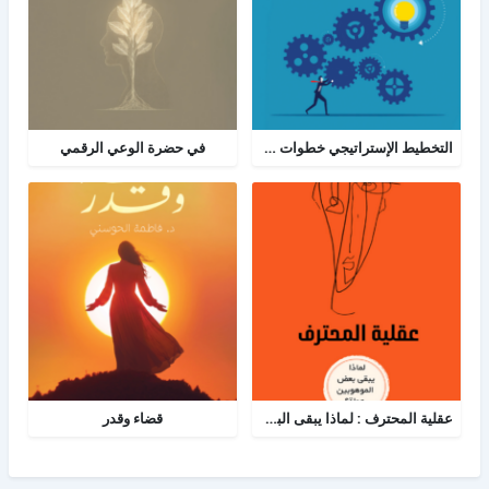
التخطيط الإستراتيجي خطوات ومعرفة: الدليل الإرشادي والبرنامج العملي للتخطيط
في حضرة الوعي الرقمي
عقلية المحترف : لماذا يبقى البعض هواة رغم الموهبة؟
قضاء وقدر