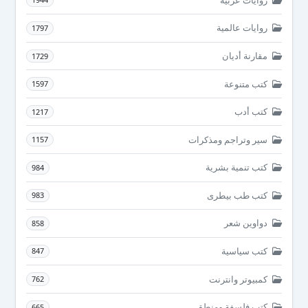
روايات عالمية
1797
مقارنة أديان
1729
كتب متنوعة
1597
كتب أدب
1217
سير وتراجم ومذكرات
1157
كتب تنمية بشرية
984
كتب طب بيطرى
983
دواوين شعر
858
كتب سياسية
847
كمبيوتر وانترنت
762
كتب فلسفة ومنطق
665