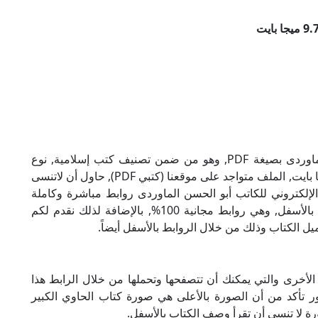
تحميل كتاب الحاوي الكبير للكاتب أبو الحسن الماوردى بصيغة PDF, وهو من ضمن تصنيف كتب إسلامية, نوع
الملف عند التحميل سيكون zip, وحجمه 9.74 ميجا بايت, الملف متواجد على موقعنا (كتبي PDF), حاول أن لاتنسى
الحاوي الكبير الإلكتروني للكاتب أبو الحسن الماوردى روابط مباشرة وكاملة
مجانا, وبإمكانك تحميل الكتاب من خلال الروابط بالأسفل, وهي روابط مجانية 100%, بالإضافة لذلك نقدم لكم
يل الكتاب وذلك من خلال الروابط بالأسفل أيضاً.
الأخرى والتي يمكنك أن تتصفحها وتحملها من خلال الرابط هذا
ور تأكد من أن الصورة بالأعلى هي صورة كتاب الحاوي الكبير
رة لا تنسى أن تقرأ وصف الكتاب بالأسفل.