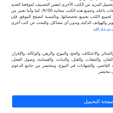
تحميل المزيد من الكتب الأخرى لنفس التصنيف, لموقعنا العديد
من الكتب الإلكترونية, وتوجد به الكثير من التصنيفات داخله, وجميع هذه الكتب مجانية 100%, كما وأننا نعتبر من
لجميع الكتب بجميع تخصصاتها, وبالنسبة لتصفح الموقع, فإن
 على الكمبيوتر والهواتف الذكية, وبدون أي مشاكل, وللبحث عن كتب أخرى
 بي دي إف
.
لاة، والجنائز، والاعتكاف، والحج، والبيوع، والرهن، والوكالة، والإقرار،
اللعان، والنفقات، والقتل، والديات، والقسامة، وصول الفحل،
أدب القاضي، والشهادات في البيوع، ومختصر من جامع الدعوى
لى مختصر
فحة التحميل