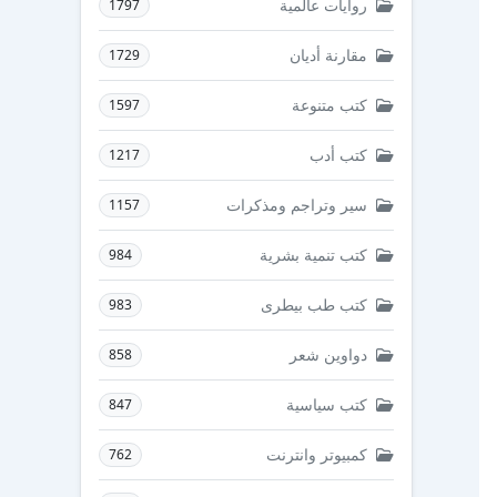
روايات عالمية
1797
مقارنة أديان
1729
كتب متنوعة
1597
كتب أدب
1217
سير وتراجم ومذكرات
1157
كتب تنمية بشرية
984
كتب طب بيطرى
983
دواوين شعر
858
كتب سياسية
847
كمبيوتر وانترنت
762