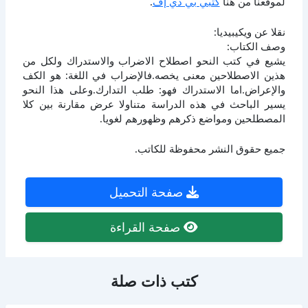
لموقعنا من هنا
كتبي بي دي إف
.
نقلا عن ويكيبيديا:
وصف الكتاب:
يشيع في كتب النحو اصطلاح الاضراب والاستدراك ولكل من
هذين الاصطلاحين معنى يخصه.فالإضراب في اللغة: هو الكف
والإعراض.اما الاستدراك فهو: طلب التدارك.وعلى هذا النحو
يسير الباحث في هذه الدراسة متناولا عرض مقارنة بين كلا
المصطلحين ومواضع ذكرهم وظهورهم لغويا.
جميع حقوق النشر محفوظة للكاتب.
صفحة التحميل
صفحة القراءة
كتب ذات صلة