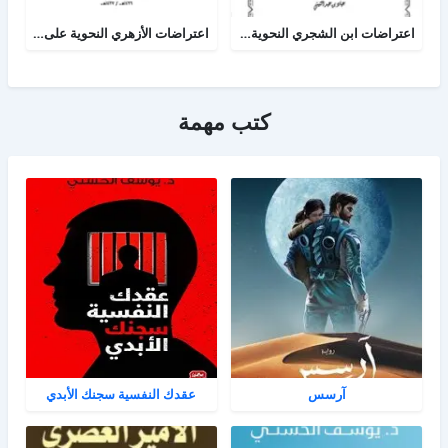
اعتراضات ابن الشجري النحوية على النحويين في الامالي عرض ودراسة
اعتراضات الأزهري النحوية على ابن هشام في التصريح بمضمون التوضيح
كتب مهمة
آرسس
عقدك النفسية سجنك الأبدي