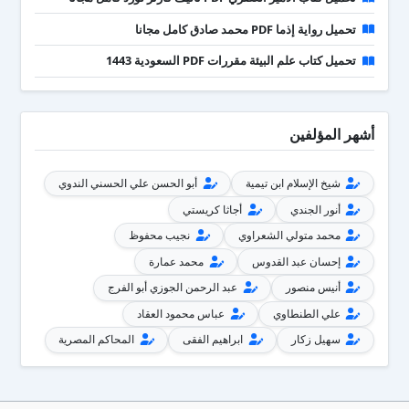
تحميل رواية إذما PDF محمد صادق كامل مجانا
تحميل كتاب علم البيئة مقررات PDF السعودية 1443
أشهر المؤلفين
شيخ الإسلام ابن تيمية
أبو الحسن علي الحسني الندوي
أنور الجندي
أجاثا كريستي
محمد متولي الشعراوي
نجيب محفوظ
إحسان عبد القدوس
محمد عمارة
أنيس منصور
عبد الرحمن الجوزي أبو الفرج
علي الطنطاوي
عباس محمود العقاد
سهيل زكار
ابراهيم الفقى
المحاكم المصرية