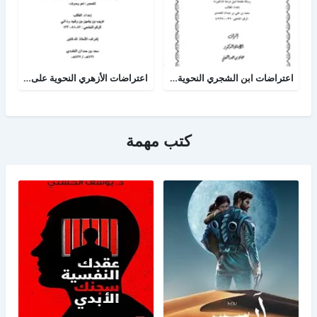
اعتراضات ابن الشجري النحوية على النحويين في الامالي عرض ودراسة
اعتراضات الأزهري النحوية على ابن هشام في التصريح بمضمون التوضيح
كتب مهمة