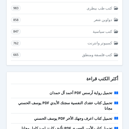
كتب طب بيطرى
983
دواوين شعر
858
كتب سياسية
847
كمبيوتر وانترنت
762
كتب فلسفة ومنطق
665
أكثر الكتب قراءة
تحميل رواية آرسس PDF أحمد آل حمدان
تحميل كتاب عقدك النفسية سجنك الأبدي PDF يوسف الحسني
مجانا
تحميل كتاب اعرف وجهك الأخر PDF يوسف الحسني
تحميل كتاب الأمير العصري PDF تأليف كارنز لورد كامل مجانا