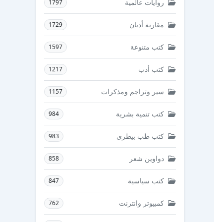
روايات عالمية
1797
مقارنة أديان
1729
كتب متنوعة
1597
كتب أدب
1217
سير وتراجم ومذكرات
1157
كتب تنمية بشرية
984
كتب طب بيطرى
983
دواوين شعر
858
كتب سياسية
847
كمبيوتر وانترنت
762