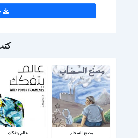
ص
كتب
مصنع السحاب
عالم يتفكك