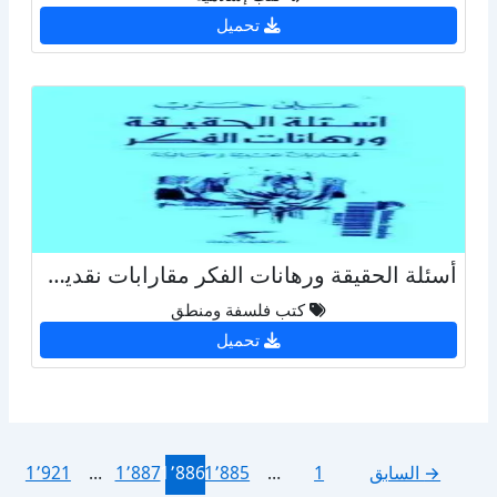
تحميل
أسئلة الحقيقة ورهانات الفكر مقارابات نقدية وسجالية
كتب فلسفة ومنطق
تحميل
→
السابق
1
…
1٬885
1٬886
1٬887
…
1٬921