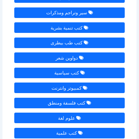
سير وتراجم ومذكرات
كتب تنمية بشرية
كتب طب بيطرى
دواوين شعر
كتب سياسية
كمبيوتر وانترنت
كتب فلسفة ومنطق
علوم لغة
كتب علمية