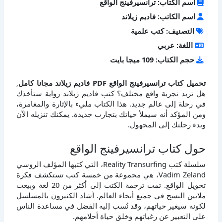
اسم الكتاب: ترانسيرفينج الواقع
اسم الكاتب: فاديم زيلاند
التصنيف: كتب علمية
اللغة: عربي
حجم الكتاب: 109 ميجا بايت
تحميل كتاب ترانسيرفينج الواقع PDF فاديم زيلاند مجانا كامل
,
هل تريد تجربة واقع مختلف؟ كتب فاديم زيلاند رواية ستأخذك
في رحلة إلى عالم جديد. هذا الكتاب مليء بالإثارة والمغامرة،
ومن المؤكد أنه سيملأ حياتك بتجارب جديدة. يمكنك تنزيله الآن
وبدء رحلتك إلى المجهول.
حول كتاب ترانسيرفينج الواقع
سلسلة كتب Reality Transurfing، التي كتبها المؤلف الروسي
Vadim Zeland، هي مجموعة من خمسة كتب تستكشف فكرة
تحويل الواقع. تمت ترجمة الكتب إلى أكثر من 20 لغة وبيعت
ملايين النسخ في جميع أنحاء العالم. أشاد الكثيرون بالمسلسل
لكونه سيغير حياتهم، وقد نُسب إليه الفضل في مساعدة الناس
على التعبير عن رغباتهم وخلق حياة أحلامهم.