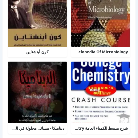
TheDesk Encyclopedia Of Microbiology
كون أينشتاين
شرح مبسط للكمياء العامة college chemistry
ديناميكا - مسائل محلولة في الحركة الخطية