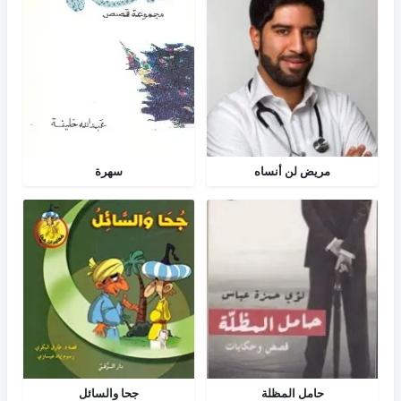
مريض لن أنساه
سهرة
حامل المظلة
جحا والسائل